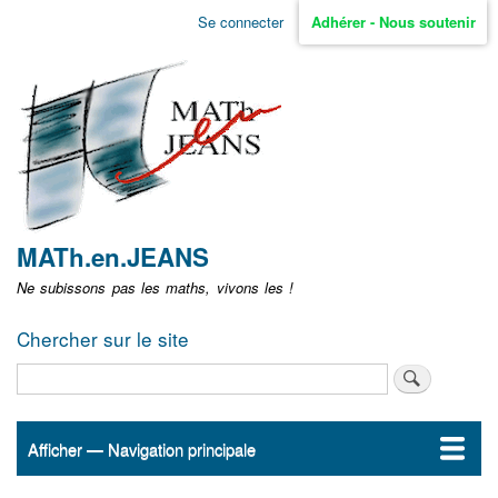
Aller
Se connecter
Adhérer - Nous soutenir
Menu
au
contenu
user
principal
non
identifié
MATh.en.JEANS
Ne subissons pas les maths, vivons les !
Chercher sur le site
Rechercher
Afficher — Navigation principale
Navigation