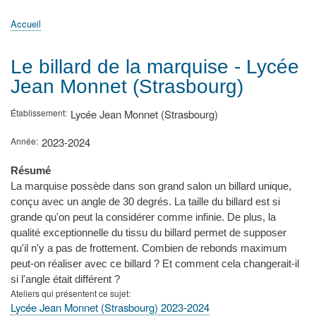
principale
Accueil
Actualités
MATh.en.JEANS ?
Régions et Ateliers
Créer, gérer un atelier
Sujets/Publications
Congrès
Accueil
Fil
d'Ariane
Le billard de la marquise - Lycée
Jean Monnet (Strasbourg)
Établissement
Lycée Jean Monnet (Strasbourg)
Année
2023-2024
Résumé
La marquise possède dans son grand salon un billard unique,
conçu avec un angle de 30 degrés. La taille du billard est si
grande qu'on peut la considérer comme infinie. De plus, la
qualité exceptionnelle du tissu du billard permet de supposer
qu'il n'y a pas de frottement. Combien de rebonds maximum
peut-on réaliser avec ce billard ? Et comment cela changerait-il
si l'angle était différent ?
Ateliers qui présentent ce sujet
Lycée Jean Monnet (Strasbourg) 2023-2024