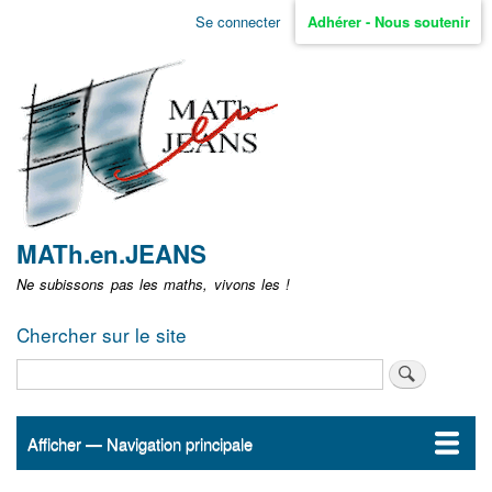
Aller
Se connecter
Adhérer - Nous soutenir
Menu
au
contenu
user
principal
non
identifié
MATh.en.JEANS
Ne subissons pas les maths, vivons les !
Chercher sur le site
Rechercher
Afficher — Navigation principale
Navigation