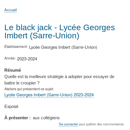
principale
Accueil
Actualités
MATh.en.JEANS ?
Régions et Ateliers
Créer, gérer un atelier
Sujets/Publications
Congrès
Accueil
Fil
d'Ariane
Le black jack - Lycée Georges
Imbert (Sarre-Union)
Établissement
Lycée Georges Imbert (Sarre-Union)
Année
2023-2024
Résumé
Quelle est la meilleure stratégie à adopter pour essayer de
battre le croupier ?
Ateliers qui présentent ce sujet
Lycée Georges Imbert (Sarre-Union) 2023-2024
Type
Exposé
de
présentation
À présenter
aux collégiens
au
Se connecter
pour publier des commentaires
congrès