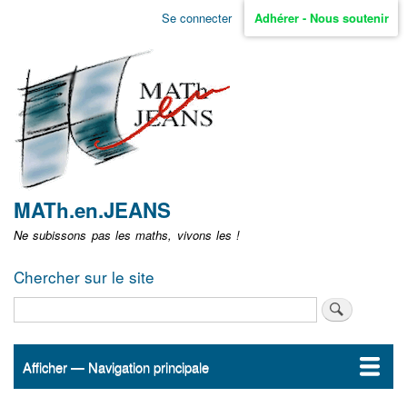
Aller
Se connecter
Adhérer - Nous soutenir
Menu
au
contenu
user
principal
non
identifié
MATh.en.JEANS
Ne subissons pas les maths, vivons les !
Chercher sur le site
Rechercher
Afficher — Navigation principale
Navigation