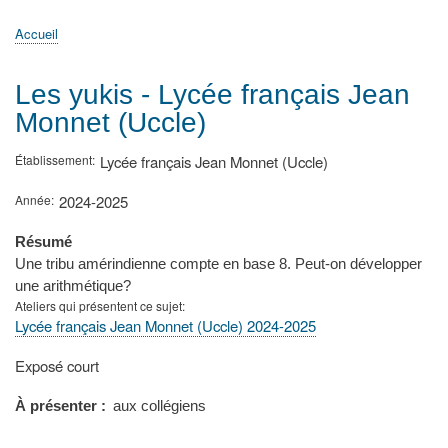
principale
Accueil
Actualités
MATh.en.JEANS ?
Régions et Ateliers
Créer, gérer un atelier
Sujets/Publications
Congrès
Accueil
Fil
d'Ariane
Les yukis - Lycée français Jean
Monnet (Uccle)
Établissement
Lycée français Jean Monnet (Uccle)
Année
2024-2025
Résumé
Une tribu amérindienne compte en base 8. Peut-on développer
une arithmétique?
Ateliers qui présentent ce sujet
Lycée français Jean Monnet (Uccle) 2024-2025
Type
Exposé court
de
présentation
À présenter
aux collégiens
au
congrès