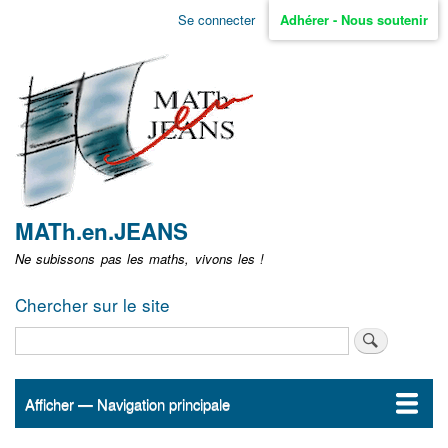
Aller
Se connecter
Adhérer - Nous soutenir
Menu
au
contenu
user
principal
non
identifié
MATh.en.JEANS
Ne subissons pas les maths, vivons les !
Chercher sur le site
Rechercher
Afficher — Navigation principale
Navigation