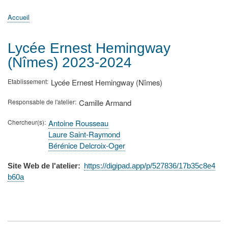
principale
Accueil
Actualités
MATh.en.JEANS ?
Régions et Ateliers
Créer, gérer un atelier
Sujets/Publications
Congrès
Accueil
Fil
d'Ariane
Lycée Ernest Hemingway
(Nîmes) 2023-2024
Etablissement
Lycée Ernest Hemingway (Nîmes)
Responsable de l'atelier
Camille Armand
Chercheur(s)
Antoine Rousseau
Laure Saint-Raymond
Bérénice Delcroix-Oger
Site Web de l'atelier
https://digipad.app/p/527836/17b35c8e4
b60a