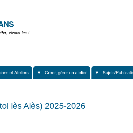
Aller
au
contenu
EANS
principal
hs, vivons les !
ions et Ateliers
Créer, gérer un atelier
Sujets/Publicat
tol lès Alès) 2025-2026