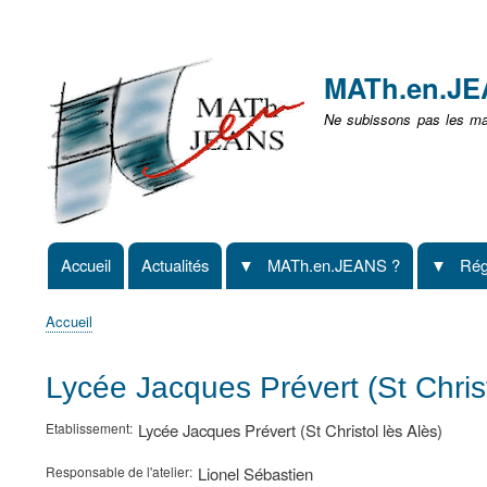
Menu
user
MATh.en.J
non
Ne subissons pas les mat
identifié
Accueil
Actualités
MATh.en.JEANS ?
Rég
Navigation
principale
Accueil
Fil
d'Ariane
Lycée Jacques Prévert (St Chris
Etablissement
Lycée Jacques Prévert (St Christol lès Alès)
Responsable de l'atelier
Lionel Sébastien