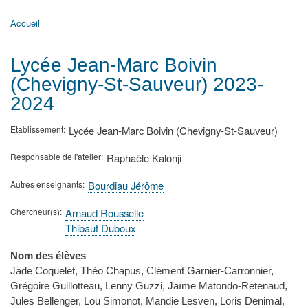
principale
Accueil
Actualités
MATh.en.JEANS ?
Régions et Ateliers
Créer, gérer un atelier
Sujets/Publications
Congrès
Accueil
Fil
d'Ariane
Lycée Jean-Marc Boivin
(Chevigny-St-Sauveur) 2023-
2024
Etablissement
Lycée Jean-Marc Boivin (Chevigny-St-Sauveur)
Responsable de l'atelier
Raphaële Kalonji
Autres enseignants
Bourdiau Jérôme
Chercheur(s)
Arnaud Rousselle
Thibaut Duboux
Nom des élèves
Jade Coquelet, Théo Chapus, Clément Garnier-Carronnier,
Grégoire Guillotteau, Lenny Guzzi, Jaïme Matondo-Retenaud,
Jules Bellenger, Lou Simonot, Mandie Lesven, Loris Denimal,