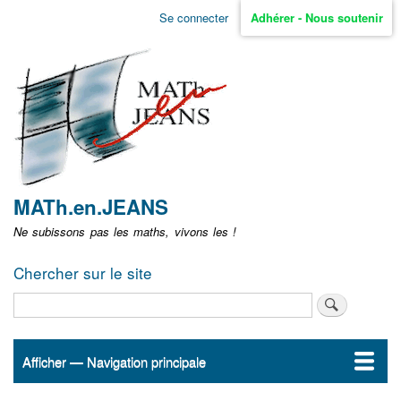
Aller
Se connecter
Adhérer - Nous soutenir
Menu
au
contenu
user
principal
non
identifié
MATh.en.JEANS
Ne subissons pas les maths, vivons les !
Chercher sur le site
Rechercher
Afficher — Navigation principale
Navigation