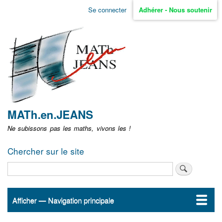
Aller
Se connecter
Adhérer - Nous soutenir
Menu
au
contenu
user
principal
non
identifié
MATh.en.JEANS
Ne subissons pas les maths, vivons les !
Chercher sur le site
Rechercher
Afficher — Navigation principale
Navigation