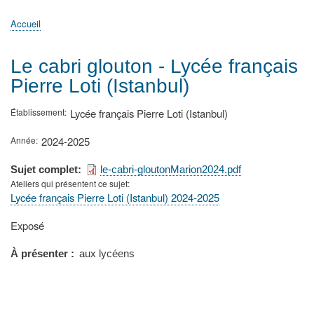
principale
Accueil
Actualités
MATh.en.JEANS ?
Régions et Ateliers
Créer, gérer un atelier
Sujets/Publications
Congrès
Accueil
Fil
d'Ariane
Le cabri glouton - Lycée français
Pierre Loti (Istanbul)
Établissement
Lycée français Pierre Loti (Istanbul)
Année
2024-2025
Sujet complet
le-cabri-gloutonMarion2024.pdf
Ateliers qui présentent ce sujet
Lycée français Pierre Loti (Istanbul) 2024-2025
Type
Exposé
de
présentation
À présenter
aux lycéens
au
congrès