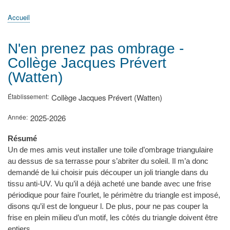
principale
Accueil
Actualités
MATh.en.JEANS ?
Régions et Ateliers
Créer, gérer un atelier
Sujets/Publications
Congrès
Accueil
Fil
d'Ariane
N'en prenez pas ombrage -
Collège Jacques Prévert
(Watten)
Établissement
Collège Jacques Prévert (Watten)
Année
2025-2026
Résumé
Un de mes amis veut installer une toile d’ombrage triangulaire
au dessus de sa terrasse pour s’abriter du soleil. Il m’a donc
demandé de lui choisir puis découper un joli triangle dans du
tissu anti-UV. Vu qu’il a déjà acheté une bande avec une frise
périodique pour faire l’ourlet, le périmètre du triangle est imposé,
disons qu’il est de longueur l. De plus, pour ne pas couper la
frise en plein milieu d’un motif, les côtés du triangle doivent être
entiers.