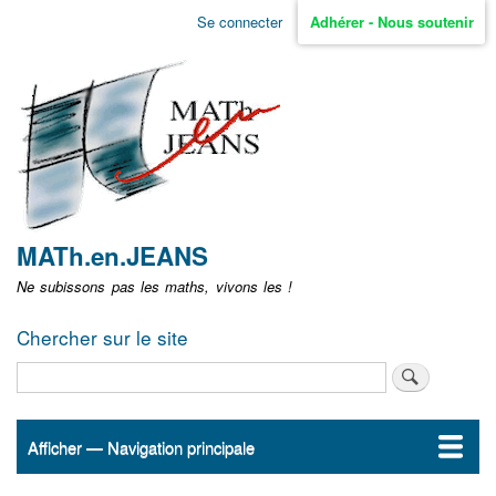
Aller
Se connecter
Adhérer - Nous soutenir
Menu
au
contenu
user
principal
non
identifié
MATh.en.JEANS
Ne subissons pas les maths, vivons les !
Chercher sur le site
Rechercher
Afficher — Navigation principale
Navigation