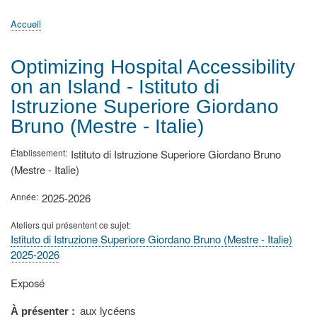
principale
Accueil
Actualités
MATh.en.JEANS ?
Régions et Ateliers
Créer, gérer un atelier
Sujets/Publications
Congrès
Accueil
Fil
d'Ariane
Optimizing Hospital Accessibility
on an Island - Istituto di
Istruzione Superiore Giordano
Bruno (Mestre - Italie)
Établissement
Istituto di Istruzione Superiore Giordano Bruno
(Mestre - Italie)
Année
2025-2026
Ateliers qui présentent ce sujet
Istituto di Istruzione Superiore Giordano Bruno (Mestre - Italie)
2025-2026
Type
Exposé
de
présentation
À présenter
aux lycéens