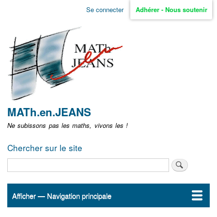
Aller
Se connecter
Adhérer - Nous soutenir
Menu
au
contenu
user
principal
non
identifié
MATh.en.JEANS
Ne subissons pas les maths, vivons les !
Chercher sur le site
Rechercher
Afficher — Navigation principale
Navigation