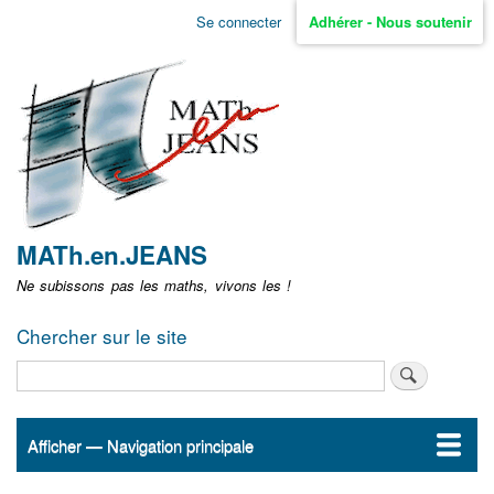
Aller
Se connecter
Adhérer - Nous soutenir
Menu
au
contenu
user
principal
non
identifié
MATh.en.JEANS
Ne subissons pas les maths, vivons les !
Chercher sur le site
Rechercher
Afficher — Navigation principale
Navigation