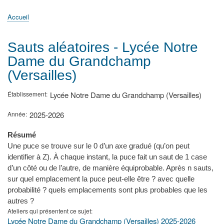
principale
Accueil
Actualités
MATh.en.JEANS ?
Régions et Ateliers
Créer, gérer un atelier
Sujets/Publications
Congrès
Accueil
Fil
d'Ariane
Sauts aléatoires - Lycée Notre
Dame du Grandchamp
(Versailles)
Établissement
Lycée Notre Dame du Grandchamp (Versailles)
Année
2025-2026
Résumé
Une puce se trouve sur le 0 d’un axe gradué (qu’on peut
identifier à Z). À chaque instant, la puce fait un saut de 1 case
d’un côté ou de l’autre, de manière équiprobable. Après n sauts,
sur quel emplacement la puce peut-elle être ? avec quelle
probabilité ? quels emplacements sont plus probables que les
autres ?
Ateliers qui présentent ce sujet
Lycée Notre Dame du Grandchamp (Versailles) 2025-2026