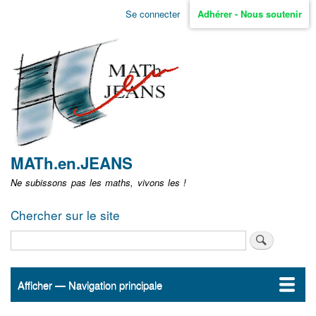
Aller
Se connecter
Adhérer - Nous soutenir
Menu
au
contenu
user
principal
non
identifié
MATh.en.JEANS
Ne subissons pas les maths, vivons les !
Chercher sur le site
Rechercher
Afficher — Navigation principale
Navigation