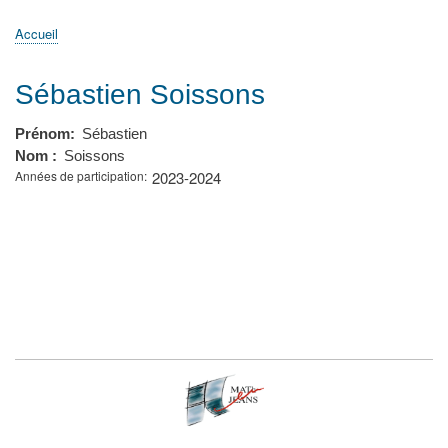
principale
Accueil
Actualités
MATh.en.JEANS ?
Régions et Ateliers
Créer, gérer un atelier
Sujets/Publications
Congrès
Accueil
Fil
d'Ariane
Sébastien Soissons
Prénom
Sébastien
Nom
Soissons
Années de participation
2023-2024