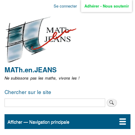
Aller
Se connecter
Adhérer - Nous soutenir
Menu
au
contenu
user
principal
non
identifié
MATh.en.JEANS
Ne subissons pas les maths, vivons les !
Chercher sur le site
Rechercher
Afficher — Navigation principale
Navigation