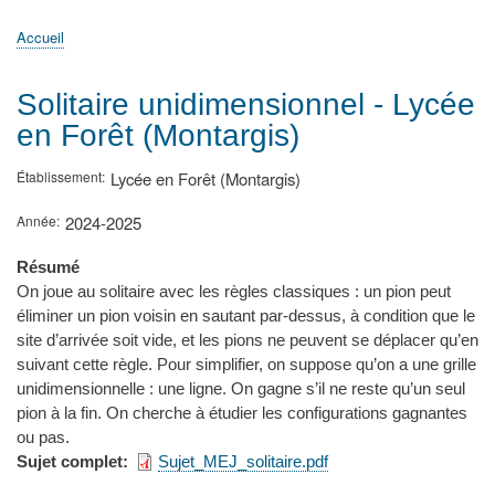
principale
Accueil
Actualités
MATh.en.JEANS ?
Régions et Ateliers
Créer, gérer un atelier
Sujets/Publications
Congrès
Accueil
Fil
d'Ariane
Solitaire unidimensionnel - Lycée
en Forêt (Montargis)
Établissement
Lycée en Forêt (Montargis)
Année
2024-2025
Résumé
On joue au solitaire avec les règles classiques : un pion peut
éliminer un pion voisin en sautant par-dessus, à condition que le
site d’arrivée soit vide, et les pions ne peuvent se déplacer qu’en
suivant cette règle. Pour simplifier, on suppose qu’on a une grille
unidimensionnelle : une ligne. On gagne s’il ne reste qu’un seul
pion à la fin. On cherche à étudier les configurations gagnantes
ou pas.
Sujet complet
Sujet_MEJ_solitaire.pdf