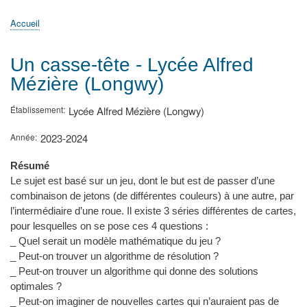
principale
Accueil
Actualités
MATh.en.JEANS ?
Régions et Ateliers
Créer, gérer un atelier
Sujets/Publications
Congrès
Accueil
Fil
d'Ariane
Un casse-tête - Lycée Alfred
Mézière (Longwy)
Établissement
Lycée Alfred Mézière (Longwy)
Année
2023-2024
Résumé
Le sujet est basé sur un jeu, dont le but est de passer d’une
combinaison de jetons (de différentes couleurs) à une autre, par
l’intermédiaire d’une roue. Il existe 3 séries différentes de cartes,
pour lesquelles on se pose ces 4 questions :
_ Quel serait un modèle mathématique du jeu ?
_ Peut-on trouver un algorithme de résolution ?
_ Peut-on trouver un algorithme qui donne des solutions
optimales ?
_ Peut-on imaginer de nouvelles cartes qui n’auraient pas de