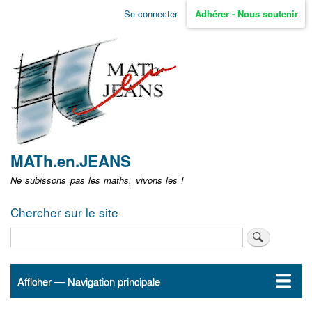
Aller
Se connecter
Adhérer - Nous soutenir
Menu
au
contenu
user
principal
non
identifié
MATh.en.JEANS
Ne subissons pas les maths, vivons les !
Chercher sur le site
Rechercher
Afficher — Navigation principale
Navigation