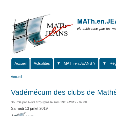
Menu
user
MATh.en.J
non
Ne subissons pas les mat
identifié
Accueil
Actualités
MATh.en.JEANS ?
Rég
Navigation
principale
Accueil
Fil
d'Ariane
Vadémécum des clubs de Math
Soumis par
Aviva Szpirglas
le
sam 13/07/2019 - 09:00
Samedi 13 juillet 2019