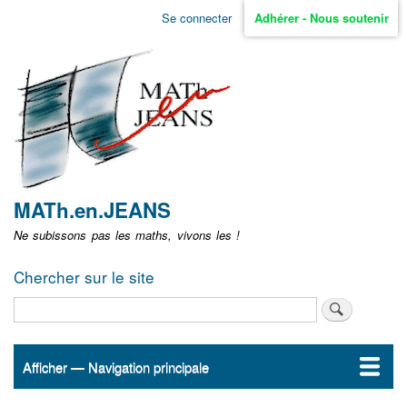
Aller
Se connecter
Adhérer - Nous soutenir
Menu
au
contenu
user
principal
non
identifié
MATh.en.JEANS
Ne subissons pas les maths, vivons les !
Chercher sur le site
Rechercher
Afficher — Navigation principale
Navigation