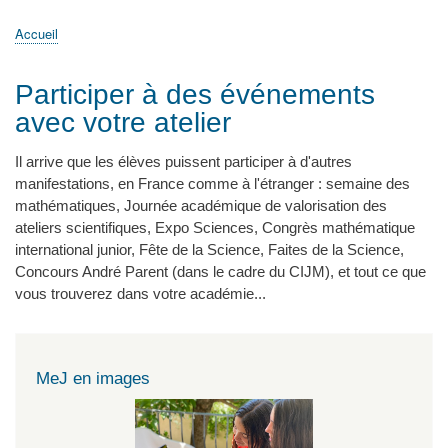
principale
Accueil
Actualités
MATh.en.JEANS ?
Régions et Ateliers
Créer, gérer un atelier
Sujets/Publications
Congrès
Accueil
Fil
d'Ariane
Participer à des événements
avec votre atelier
Il arrive que les élèves puissent participer à d'autres
manifestations, en France comme à l'étranger : semaine des
mathématiques, Journée académique de valorisation des
ateliers scientifiques, Expo Sciences, Congrès mathématique
international junior, Fête de la Science, Faites de la Science,
Concours André Parent (dans le cadre du CIJM), et tout ce que
vous trouverez dans votre académie...
MeJ en images