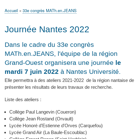
principale
Accueil
Actualités
MATh.en.JEANS ?
Régions et Ateliers
Créer, gérer un atelier
Sujets/Publications
Congrès
Accueil
33e congrès MATh.en.JEANS
Fil
d'Ariane
Journée Nantes 2022
Dans le cadre du 33e congrès
MATh.en.JEANS, l'équipe de la région
Grand-Ouest organisera une journée
le
mardi 7 juin 2022
à Nantes Université.
Elle permettra à des ateliers 2021-2022 de la région nantaise de
présenter les résultats de leurs travaux de recherche.
Liste des ateliers :
Collège Paul Langevin (Coueron)
Collège Jean Rostand (Orvault)
Lycée Honoré d'Estienne d'Orves (Carquefou)
Lycée Grand Air (La Baule-Escoublac)