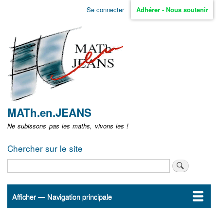
Aller
Se connecter
Adhérer - Nous soutenir
Menu
au
contenu
user
principal
non
identifié
MATh.en.JEANS
Ne subissons pas les maths, vivons les !
Chercher sur le site
Rechercher
Afficher — Navigation principale
Navigation