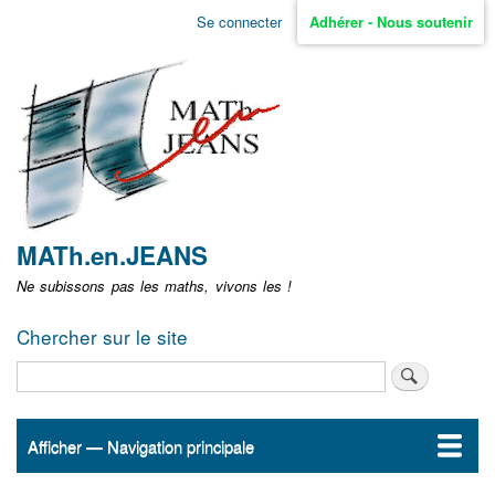
Aller
Se connecter
Adhérer - Nous soutenir
Menu
au
contenu
user
principal
non
identifié
MATh.en.JEANS
Ne subissons pas les maths, vivons les !
Chercher sur le site
Rechercher
Afficher — Navigation principale
Navigation