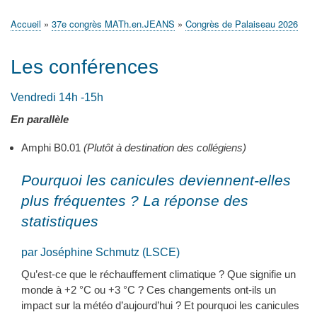
principale
Accueil
Actualités
MATh.en.JEANS ?
Régions et Ateliers
Créer, gérer un atelier
Sujets/Publications
Congrès
Accueil
37e congrès MATh.en.JEANS
Congrès de Palaiseau 2026
Fil
d'Ariane
Les conférences
Vendredi 14h -15h
En parallèle
Amphi B0.01
(Plutôt à destination des collégiens)
Pourquoi les canicules deviennent-elles
plus fréquentes ? La réponse des
statistiques
par Joséphine Schmutz (LSCE)
Qu’est-ce que le réchauffement climatique ? Que signifie un
monde à +2 °C ou +3 °C ? Ces changements ont-ils un
impact sur la météo d’aujourd’hui ? Et pourquoi les canicules