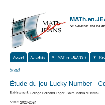
Menu
user
MATh.en.J
non
Ne subissons pas les mat
identifié
Accueil
Actualités
MATh.en.JEANS ?
Rég
Navigation
principale
Accueil
Fil
d'Ariane
Étude du jeu Lucky Number - Co
Établissement
Collège Fernand Léger (Saint-Martin d'Hères)
Année
2023-2024