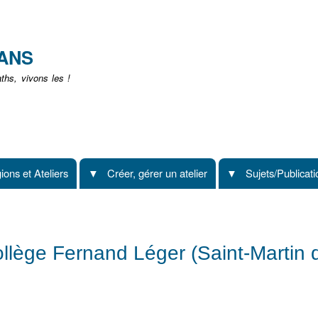
Aller
au
contenu
EANS
principal
hs, vivons les !
ions et Ateliers
Créer, gérer un atelier
Sujets/Publicat
llège Fernand Léger (Saint-Martin 