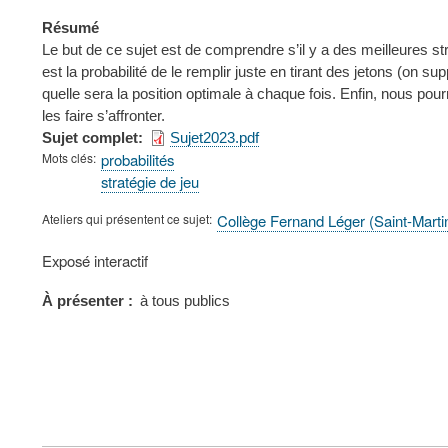
Résumé
Le but de ce sujet est de comprendre s’il y a des meilleures 
est la probabilité de le remplir juste en tirant des jetons (on s
quelle sera la position optimale à chaque fois. Enfin, nous pour
les faire s’affronter.
Sujet complet
Sujet2023.pdf
Mots clés
probabilités
stratégie de jeu
Ateliers qui présentent ce sujet
Collège Fernand Léger (Saint-Mart
Type
Exposé interactif
de
présentation
À présenter
à tous publics
au
congrès
FOOTER