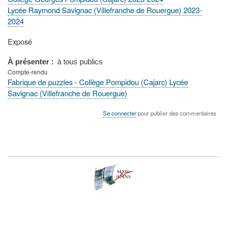
Lycée Raymond Savignac (Villefranche de Rouergue) 2023-
2024
Type
Exposé
de
présentation
À présenter
à tous publics
au
Compte-rendu
congrès
Fabrique de puzzles - Collège Pompidou (Cajarc) Lycée
Savignac (Villefranche de Rouergue)
Se connecter
pour publier des commentaires