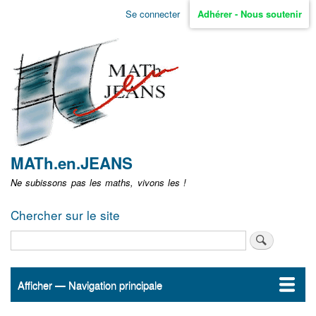
Aller
Se connecter
Adhérer - Nous soutenir
Menu
au
contenu
user
principal
non
identifié
MATh.en.JEANS
Ne subissons pas les maths, vivons les !
Chercher sur le site
Rechercher
Afficher — Navigation principale
Navigation