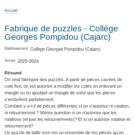
principale
Accueil
Actualités
MATh.en.JEANS ?
Régions et Ateliers
Créer, gérer un atelier
Sujets/Publications
Congrès
Accueil
Fil
d'Ariane
Fabrique de puzzles - Collège
Georges Pompidou (Cajarc)
Établissement
Collège Georges Pompidou (Cajarc)
Année
2023-2024
Résumé
On veut fabriquer des puzzles. A partir de pièces carrées de
coté fixé, on est autorisé à modifier les cotés en enlevant un
triangle ou en ajoutant un triangle de sorte que les pièces
s'emboîtent parfaitement.
Combien y a-t-il de pièces différentes si on n'autorise ni rotation,
ni retournement ? Même question si on n'autorise que les
rotations (et pas les retournements)? Et si on autorise rotation et
retournement?
Un puzzle de taille mxn est un ensemble de mn pièces qu'on