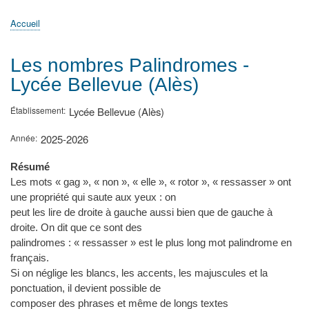
principale
Accueil
Actualités
MATh.en.JEANS ?
Régions et Ateliers
Créer, gérer un atelier
Sujets/Publications
Congrès
Accueil
Fil
d'Ariane
Les nombres Palindromes -
Lycée Bellevue (Alès)
Établissement
Lycée Bellevue (Alès)
Année
2025-2026
Résumé
Les mots « gag », « non », « elle », « rotor », « ressasser » ont
une propriété qui saute aux yeux : on
peut les lire de droite à gauche aussi bien que de gauche à
droite. On dit que ce sont des
palindromes : « ressasser » est le plus long mot palindrome en
français.
Si on néglige les blancs, les accents, les majuscules et la
ponctuation, il devient possible de
composer des phrases et même de longs textes