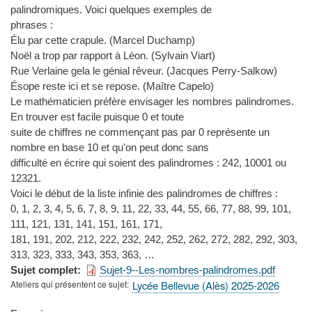
palindromiques. Voici quelques exemples de
phrases :
Élu par cette crapule. (Marcel Duchamp)
Noël a trop par rapport à Léon. (Sylvain Viart)
Rue Verlaine gela le génial rêveur. (Jacques Perry-Salkow)
Ésope reste ici et se repose. (Maître Capelo)
Le mathématicien préfère envisager les nombres palindromes.
En trouver est facile puisque 0 et toute
suite de chiffres ne commençant pas par 0 représente un
nombre en base 10 et qu'on peut donc sans
difficulté en écrire qui soient des palindromes : 242, 10001 ou
12321.
Voici le début de la liste infinie des palindromes de chiffres :
0, 1, 2, 3, 4, 5, 6, 7, 8, 9, 11, 22, 33, 44, 55, 66, 77, 88, 99, 101,
111, 121, 131, 141, 151, 161, 171,
181, 191, 202, 212, 222, 232, 242, 252, 262, 272, 282, 292, 303,
313, 323, 333, 343, 353, 363, …
Sujet complet
Sujet-9--Les-nombres-palindromes.pdf
Ateliers qui présentent ce sujet
Lycée Bellevue (Alès) 2025-2026
Type