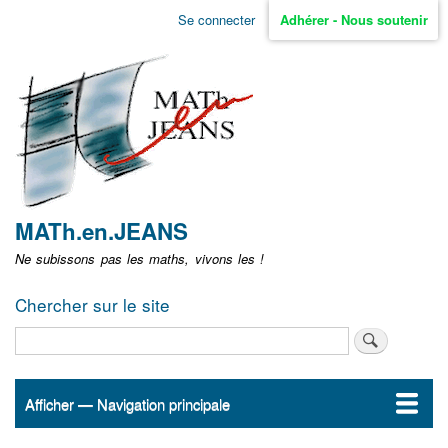
Aller
Se connecter
Adhérer - Nous soutenir
Menu
au
contenu
user
principal
non
identifié
MATh.en.JEANS
Ne subissons pas les maths, vivons les !
Chercher sur le site
Rechercher
Afficher — Navigation principale
Navigation