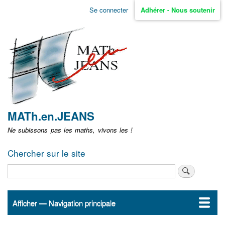
Aller
Se connecter
Adhérer - Nous soutenir
Menu
au
contenu
user
principal
non
identifié
MATh.en.JEANS
Ne subissons pas les maths, vivons les !
Chercher sur le site
Rechercher
Afficher — Navigation principale
Navigation