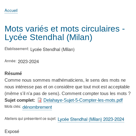
principale
Accueil
Actualités
MATh.en.JEANS ?
Régions et Ateliers
Créer, gérer un atelier
Sujets/Publications
Congrès
Accueil
Fil
d'Ariane
Mots variés et mots circulaires -
Lycée Stendhal (Milan)
Établissement
Lycée Stendhal (Milan)
Année
2023-2024
Résumé
Comme nous sommes mathématiciens, le sens des mots ne
nous intéresse pas et on considère que tout mot est acceptable
(même s'il n'a pas de sens). Comment compter tous les mots ?
Sujet complet
Delahaye-Sujet-5-Compter-les-mots.pdf
Mots clés
dénombrement
Ateliers qui présentent ce sujet
Lycée Stendhal (Milan) 2023-2024
Type
Exposé
de