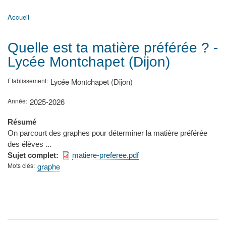
principale
Accueil
Actualités
MATh.en.JEANS ?
Régions et Ateliers
Créer, gérer un atelier
Sujets/Publications
Congrès
Accueil
Fil
d'Ariane
Quelle est ta matière préférée ? -
Lycée Montchapet (Dijon)
Établissement
Lycée Montchapet (Dijon)
Année
2025-2026
Résumé
On parcourt des graphes pour déterminer la matière préférée
des élèves ...
Sujet complet
matiere-preferee.pdf
Mots clés
graphe