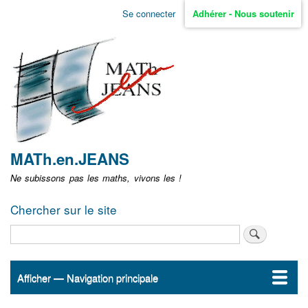
Aller
Se connecter
Adhérer - Nous soutenir
Menu
au
contenu
user
principal
non
identifié
MATh.en.JEANS
Ne subissons pas les maths, vivons les !
Chercher sur le site
Rechercher
Afficher — Navigation principale
Navigation