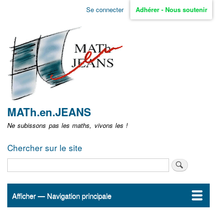
Aller
Se connecter
Adhérer - Nous soutenir
Menu
au
contenu
user
principal
non
identifié
MATh.en.JEANS
Ne subissons pas les maths, vivons les !
Chercher sur le site
Rechercher
Afficher — Navigation principale
Navigation