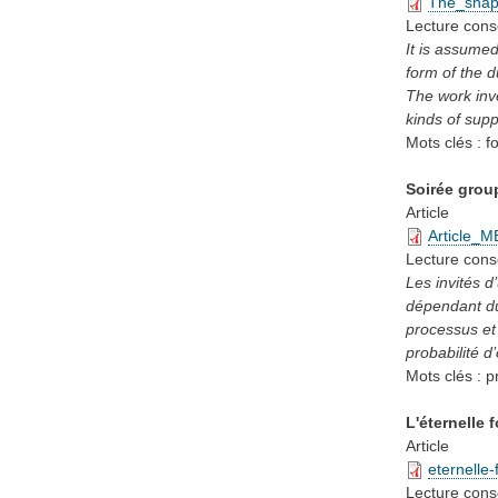
The_shap
Lecture cons
It is assumed
form of the d
The work inve
kinds of supp
Mots clés :
f
Soirée group
Article
Article_M
Lecture cons
Les invités d
dépendant du
processus et 
probabilité d
Mots clés :
p
L'éternelle 
Article
eternelle
Lecture cons