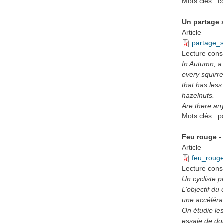
Mots clés :
c
Un partage s
Article
partage_
Lecture cons
In Autumn, a 
every squirre
that has les
hazelnuts.
Are there any
Mots clés :
p
Feu rouge - 
Article
feu_rouge
Lecture cons
Un cycliste p
L’objectif du
une accélérat
On étudie les
essaie de don