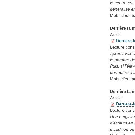
le centre es
généralisé en
Mots clés :
b
Derrière la 
Article
Derriere
Lecture cons
Après avoir 
le nombre de
Puis, si l’él
permettre à l
Mots clés :
p
Derrière la 
Article
Derriere-
Lecture cons
Une magicienn
d’erreurs en 
d’addition en