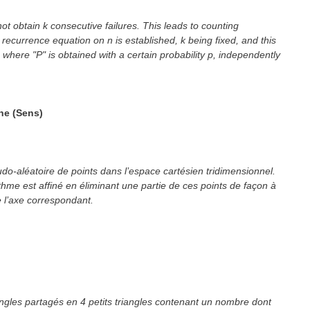
obtain k consecutive failures. This leads to counting
a recurrence equation on n is established, k being fixed, and this
n where "P" is obtained with a certain probability p, independently
ne (Sens)
do-aléatoire de points dans l’espace cartésien tridimensionnel.
ithme est affiné en éliminant une partie de ces points de façon à
de l’axe correspondant.
angles partagés en 4 petits triangles contenant un nombre dont