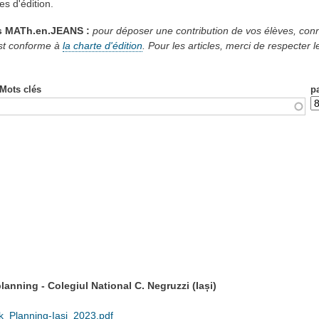
s d'édition.
s MATh.en.JEANS :
pour déposer une contribution de vos élèves, conn
est conforme à
la charte d'édition
. Pour les articles, merci de respecter 
Mots clés
p
nning - Colegiul National C. Negruzzi (Iași)
_Planning-Iasi_2023.pdf