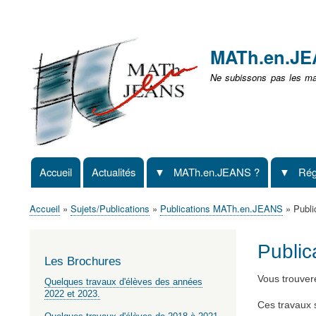
Menu
user
MATh.en.J
non
Ne subissons pas les mat
identifié
Accueil
Actualités
MATh.en.JEANS ?
Rég
Navigation
principale
Accueil
Sujets/Publications
Publications MATh.en.JEANS
Publi
Fil
d'Ariane
Publi
Les Brochures
Vous trouvere
Quelques travaux d'élèves des années
2022 et 2023.
Ces travaux s