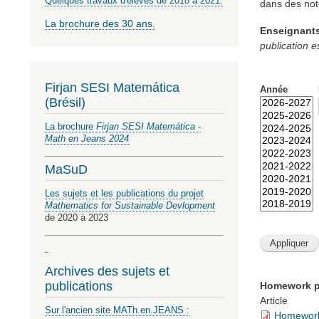
Quelques travaux d'élèves de 2018 à 2021.
dans des note
La brochure des 30 ans.
Enseignant
publication 
Firjan SESI Matemática
Année
(Brésil)
La brochure
Firjan SESI Matemática -
Math en Jeans 2024
MaSuD
Les sujets et les publications du projet
Mathematics for Sustainable Devlopment
de 2020 à 2023
Archives des sujets et
publications
Homework pla
Article
Sur l'ancien site MATh.en.JEANS :
Homework