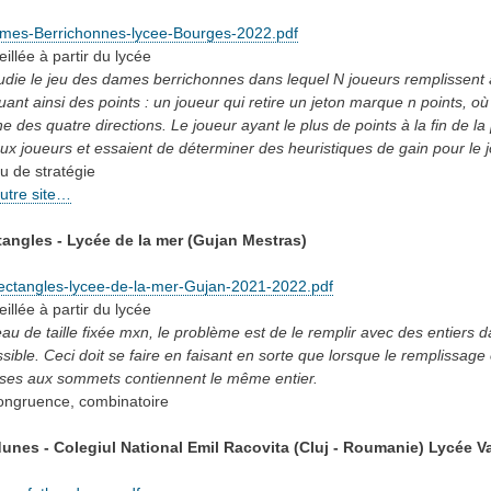
ames-Berrichonnes-lycee-Bourges-2022.pdf
eillée
à partir du lycée
tudie le jeu des dames berrichonnes dans lequel N joueurs remplissent à 
ant ainsi des points : un joueur qui retire un jeton marque n points, 
e des quatre directions. Le joueur ayant le plus de points à la fin de la 
ux joueurs et essaient de déterminer des heuristiques de gain pour le j
eu de stratégie
autre site…
tangles - Lycée de la mer (Gujan Mestras)
ectangles-lycee-de-la-mer-Gujan-2021-2022.pdf
eillée
à partir du lycée
au de taille fixée mxn, le problème est de le remplir avec des entiers
ssible. Ceci doit se faire en faisant en sorte que lorsque le remplissage e
ases aux sommets contiennent le même entier.
ongruence, combinatoire
unes - Colegiul National Emil Racovita (Cluj - Roumanie) Lycée Va