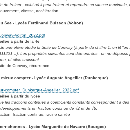
n de freiner ; celui où il peut freiner et reprendre sa vitesse maximale, 
ouvement, vitesse, accélération
u See - Lycée Ferdinand Buisson (Voiron)
Conway-Voiron_2022.pdf
eillée
à partir de la 4e
cle une élève étudie la Suite de Conway (à partir du chiffre 1, on lit “u
 111221…). Les propriétés suivantes sont démontrées : on ne dépasse pas
e, et elles croissent.
uite de Conway, récurrence
r mieux compter - Lycée Auguste Angellier (Dunkerque)
our-compter_Dunkerque-Angellier_2022.pdf
eillée
à partir du lycée
 les fractions continues à coefficients constants correspondent à des s
s développements en fraction continue de √2 et de √5.
raction, fraction continue, racine carrée
errichonnes - Lycée Marguerite de Navarre (Bourges)