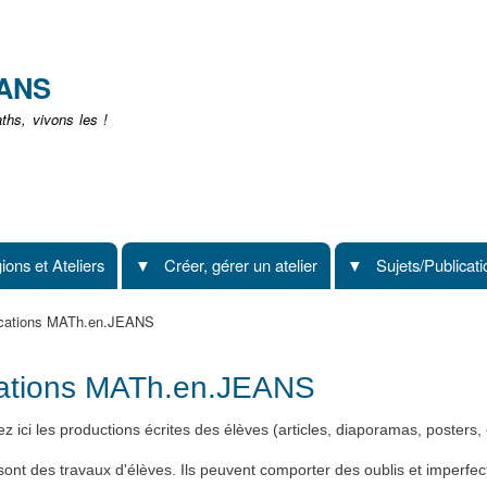
Aller
au
contenu
EANS
principal
hs, vivons les !
ions et Ateliers
Créer, gérer un atelier
Sujets/Publicat
cations MATh.en.JEANS
cations MATh.en.JEANS
z ici les productions écrites des élèves (articles, diaporamas, posters, 
ont des travaux d'élèves. Ils peuvent comporter des oublis et imperfec