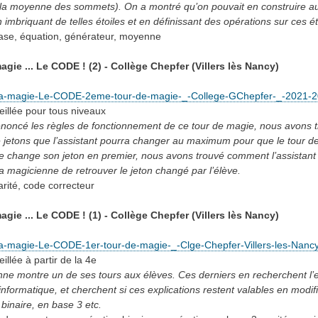
t la moyenne des sommets). On a montré qu’on pouvait en construire aut
 imbriquant de telles étoiles et en définissant des opérations sur ces ét
ase, équation, générateur, moyenne
magie ... Le CODE ! (2) - Collège Chepfer (Villers lès Nancy)
-la-magie-Le-CODE-2eme-tour-de-magie-_-College-GChepfer-_-2021-2
eillée
pour tous niveaux
énoncé les règles de fonctionnement de ce tour de magie, nous avons t
 jetons que l’assistant pourra changer au maximum pour que le tour de
ève change son jeton en premier, nous avons trouvé comment l’assistant
a magicienne de retrouver le jeton changé par l’élève.
arité, code correcteur
magie ... Le CODE ! (1) - Collège Chepfer (Villers lès Nancy)
la-magie-Le-CODE-1er-tour-de-magie-_-Clge-Chepfer-Villers-les-Nanc
eillée
à partir de la 4e
e montre un de ses tours aux élèves. Ces derniers en recherchent l’ex
informatique, et cherchent si ces explications restent valables en modif
 binaire, en base 3 etc.