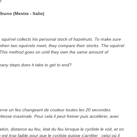
e
runo (Mestre - Italie)
 squirrel collects his personal stock of hazelnuts. To make sure
when two squirrels meet, they compare their stocks. The squirrel
 This method goes on until they own the same amount of
many steps does it take to get to end?
serve un feu changeant de couleur toutes les 20 secondes.
 vitesse maximale. Pour cela il peut freiner puis accélérer, avec
ion, distance au feu, état du feu lorsque le cycliste le voit, et on
t trop faible pour que le cycliste puisse s’arrêter ; celui où il