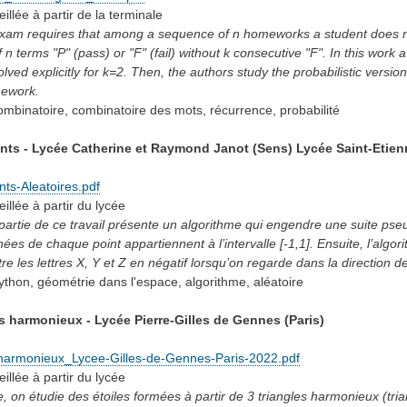
eillée
à partir de la terminale
xam requires that among a sequence of n homeworks a student does not 
n terms "P" (pass) or "F" (fail) without k consecutive "F". In this work 
olved explicitly for k=2. Then, the authors study the probabilistic versio
mework.
ombinatoire, combinatoire des mots, récurrence, probabilité
nts - Lycée Catherine et Raymond Janot (Sens) Lycée Saint-Etien
ts-Aleatoires.pdf
eillée
à partir du lycée
artie de ce travail présente un algorithme qui engendre une suite pseu
es de chaque point appartiennent à l’intervalle [-1,1]. Ensuite, l’algor
tre les lettres X, Y et Z en négatif lorsqu’on regarde dans la direction 
ython, géométrie dans l'espace, algorithme, aléatoire
s harmonieux - Lycée Pierre-Gilles de Gennes (Paris)
-harmonieux_Lycee-Gilles-de-Gennes-Paris-2022.pdf
eillée
à partir du lycée
, on étudie des étoiles formées à partir de 3 triangles harmonieux (tri