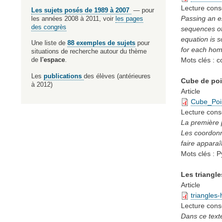
Lecture cons
Les sujets posés de 1989 à 2007
— pour
Passing an e
les années 2008 à 2011, voir
les pages
des congrès
sequences of 
equation is s
Une liste de
88 exemples de sujets
pour
for each ho
situations de recherche autour du thème
Mots clés :
c
de
l'espace
.
Les
publications
des élèves (antérieures
Cube de poi
à 2012)
Article
Cube_Poin
Lecture cons
La première p
Les coordonné
faire apparaî
Mots clés :
P
Les triangle
Article
triangles
Lecture cons
Dans ce texte