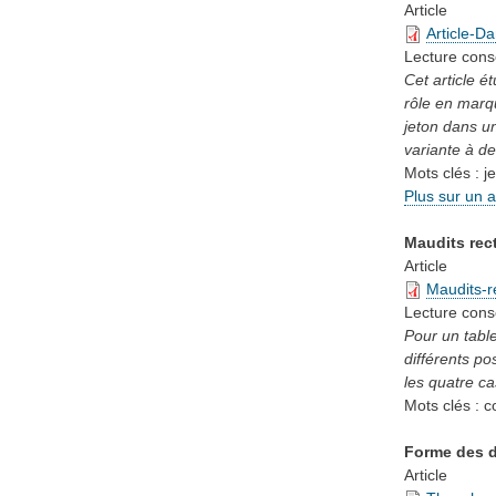
Article
Article-D
Lecture cons
Cet article é
rôle en marqu
jeton dans un
variante à de
Mots clés :
j
Plus sur un 
Maudits rec
Article
Maudits-r
Lecture cons
Pour un table
différents po
les quatre c
Mots clés :
c
Forme des d
Article