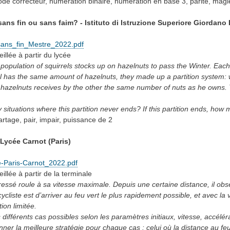
ode correcteur, numération binaire, numération en base 3, parité, magi
ans fin ou sans faim? - Istituto di Istruzione Superiore Giordano B
sans_fin_Mestre_2022.pdf
eillée
à partir du lycée
population of squirrels stocks up on hazelnuts to pass the Winter. Each
l has the same amount of hazelnuts, they made up a partition system: 
s hazelnuts receives by the other the same number of nuts as he owns.
 situations where this partition never ends? If this partition ends, how 
artage, pair, impair, puissance de 2
Lycée Carnot (Paris)
-Paris-Carnot_2022.pdf
eillée
à partir de la terminale
ressé roule à sa vitesse maximale. Depuis une certaine distance, il ob
 cycliste est d’arriver au feu vert le plus rapidement possible, et avec la
ion limitée.
 différents cas possibles selon les paramètres initiaux, vitesse, accélérat
ner la meilleure stratégie pour chaque cas : celui où la distance au feu es