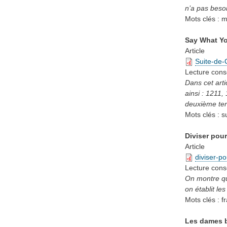
n’a pas besoi
Mots clés :
m
Say What Yo
Article
Suite-de-
Lecture cons
Dans cet arti
ainsi : 1211,
deuxième term
Mots clés :
s
Diviser pou
Article
diviser-p
Lecture cons
On montre que
on établit le
Mots clés :
f
Les dames b