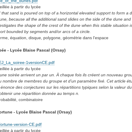
e_of_the_dunes.pdf
eillée
à partir du lycée
 that sand is poured on top of a horizontal elevated support to form a 
une, because all the additional sand slides on the side of the dune and f
stigates the shape of the crest of the dune when this stable situation i
ort bounded by segments and/or arcs of a circle.
orme, équation, disque, polygone, géométrie dans l'espace
ée - Lycée Blaise Pascal (Orsay)
EJ_La_soiree-1versionCE.pdf
eillée
à partir du lycée
’une soirée arrivent un par un. À chaque fois ils créent un nouveau gro
 nombre de membres du groupe et d’un paramètre fixé. Cet article étud
énonce des conjectures sur les répartitions typiques selon la valeur d
’obtenir une répartition donnée au temps n.
robabilité, combinatoire
fortune - Lycée Blaise Pascal (Orsay)
-fortune-version-CE.pdf
eillée
à partir du lycée