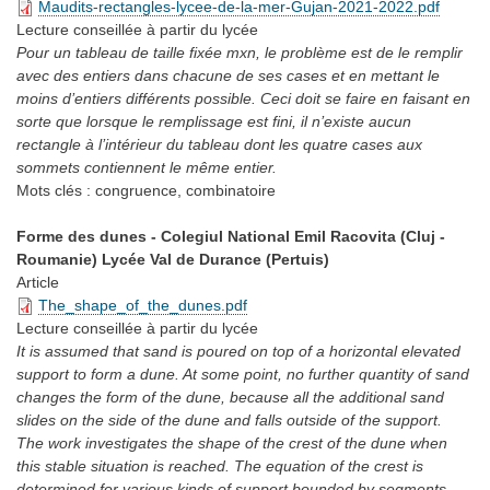
Maudits-rectangles-lycee-de-la-mer-Gujan-2021-2022.pdf
Lecture conseillée
à partir du lycée
Pour un tableau de taille fixée mxn, le problème est de le remplir
avec des entiers dans chacune de ses cases et en mettant le
moins d’entiers différents possible. Ceci doit se faire en faisant en
sorte que lorsque le remplissage est fini, il n’existe aucun
rectangle à l’intérieur du tableau dont les quatre cases aux
sommets contiennent le même entier.
Mots clés :
congruence, combinatoire
Forme des dunes - Colegiul National Emil Racovita (Cluj -
Roumanie) Lycée Val de Durance (Pertuis)
Article
The_shape_of_the_dunes.pdf
Lecture conseillée
à partir du lycée
It is assumed that sand is poured on top of a horizontal elevated
support to form a dune. At some point, no further quantity of sand
changes the form of the dune, because all the additional sand
slides on the side of the dune and falls outside of the support.
The work investigates the shape of the crest of the dune when
this stable situation is reached. The equation of the crest is
determined for various kinds of support bounded by segments