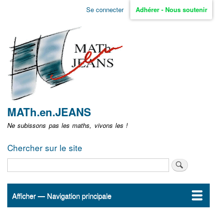
Aller
Se connecter
Adhérer - Nous soutenir
Menu
au
contenu
user
principal
non
identifié
MATh.en.JEANS
Ne subissons pas les maths, vivons les !
Chercher sur le site
Rechercher
Afficher — Navigation principale
Navigation