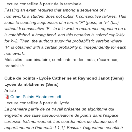
Lecture conseillée
à partir de la terminale
Passing an exam requires that among a sequence of n
homeworks a student does not obtain k consecutive failures. This
leads to counting sequences of n terms "P" (pass) or "F" (fail)
without k consecutive "F". In this work a recurrence equation on n
is established, k being fixed, and this equation is solved explicitly
for k=2. Then, the authors study the probabilistic version where
"P" is obtained with a certain probability p, independently for each
homework.
Mots clés :
combinatoire, combinatoire des mots, récurrence,
probabilité
Cube de points - Lycée Catherine et Raymond Janot (Sens)
Lycée Saint-Etienne (Sens)
Article
Cube_Points-Aleatoires.pdf
Lecture conseillée
à partir du lycée
La première partie de ce travail présente un algorithme qui
engendre une suite pseudo-aléatoire de points dans l’espace
cartésien tridimensionnel. Les coordonnées de chaque point
appartiennent à l’intervalle [-1,1]. Ensuite, l’algorithme est affiné