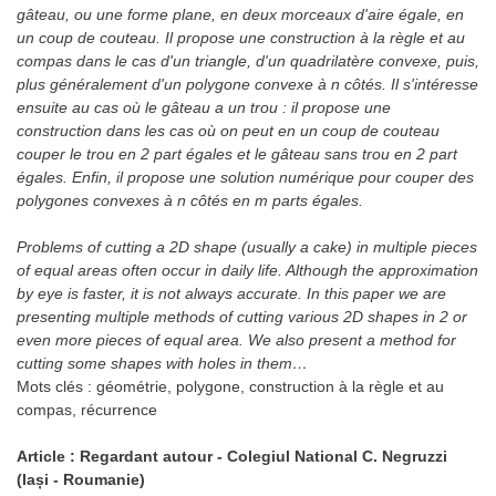
gâteau, ou une forme plane, en deux morceaux d'aire égale, en
un coup de couteau. Il propose une construction à la règle et au
compas dans le cas d'un triangle, d'un quadrilatère convexe, puis,
plus généralement d'un polygone convexe à n côtés. Il s'intéresse
ensuite au cas où le gâteau a un trou : il propose une
construction dans les cas où on peut en un coup de couteau
couper le trou en 2 part égales et le gâteau sans trou en 2 part
égales. Enfin, il propose une solution numérique pour couper des
polygones convexes à n côtés en m parts égales.
Problems of cutting a 2D shape (usually a cake) in multiple pieces
of equal areas often occur in daily life. Although the approximation
by eye is faster, it is not always accurate. In this paper we are
presenting multiple methods of cutting various 2D shapes in 2 or
even more pieces of equal area. We also present a method for
cutting some shapes with holes in them…
Mots clés :
géométrie, polygone, construction à la règle et au
compas, récurrence
Article : Regardant autour - Colegiul National C. Negruzzi
(Iași - Roumanie)