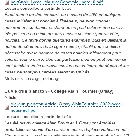
noirCnoir_Lycee_MauriceGenevoix_Ingre_0.pdf
Lecture conseillée
à partir du lycée
Étant donné un damier carré de n cases de côté et quelques
cases initialement noircies à l’intérieur, peut-on colorier
entièrement ce damier sachant qu’on peut colorier une case si
elle possède au minimum deux cases voisines (par un côté)
noircies. Ce texte donne quelques exemples, puis en utilisant la
notion de périmètre de la figure noircie, établit une condition
nécessaire sur le nombre de cases noircies initialement pour
colorier tout le carré. Des cas particuliers où on peut tout noircir
sont exhibés. Enfin certains cas lorsque la figure du départ et les
cases ne sont plus carrées seront examinés.
Mots clés :
pavage, coloriage
La vie d'un plancton - Collège Alain Fournier (Orsay)
Article
Vie-dun-plancton-article_Orsay-AlainFournier_2022-avec-
notes-edli.pdf
Lecture conseillée
à partir de la 4e
Les élèves du collège Alain Fournier à Orsay ont étudié la
probabilité de survie d’un plancton qui se déplace verticalement.
Chaque jour, il va d’une unité vers le haut avec probabilité de 1/2,