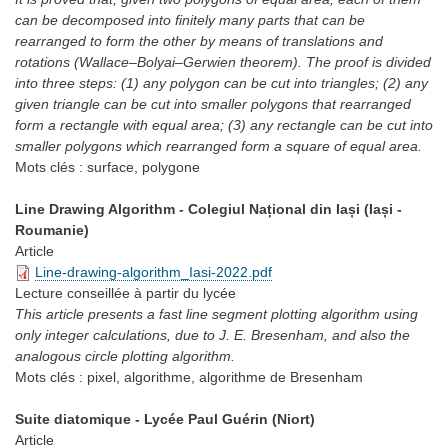
can be decomposed into finitely many parts that can be
rearranged to form the other by means of translations and
rotations (Wallace–Bolyai–Gerwien theorem). The proof is divided
into three steps: (1) any polygon can be cut into triangles; (2) any
given triangle can be cut into smaller polygons that rearranged
form a rectangle with equal area; (3) any rectangle can be cut into
smaller polygons which rearranged form a square of equal area.
Mots clés :
surface, polygone
Line Drawing Algorithm - Colegiul Național din Iași (Iași -
Roumanie)
Article
Line-drawing-algorithm_Iasi-2022.pdf
Lecture conseillée
à partir du lycée
This article presents a fast line segment plotting algorithm using
only integer calculations, due to J. E. Bresenham, and also the
analogous circle plotting algorithm.
Mots clés :
pixel, algorithme, algorithme de Bresenham
Suite diatomique - Lycée Paul Guérin (Niort)
Article