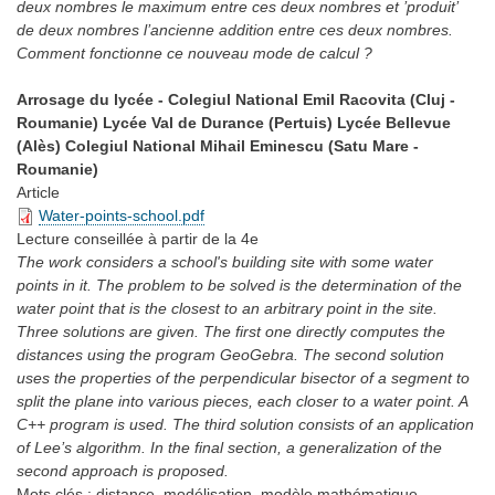
deux nombres le maximum entre ces deux nombres et ’produit’
de deux nombres l’ancienne addition entre ces deux nombres.
Comment fonctionne ce nouveau mode de calcul ?
Arrosage du lycée - Colegiul National Emil Racovita (Cluj -
Roumanie) Lycée Val de Durance (Pertuis) Lycée Bellevue
(Alès) Colegiul National Mihail Eminescu (Satu Mare -
Roumanie)
Article
Water-points-school.pdf
Lecture conseillée
à partir de la 4e
The work considers a school's building site with some water
points in it. The problem to be solved is the determination of the
water point that is the closest to an arbitrary point in the site.
Three solutions are given. The first one directly computes the
distances using the program GeoGebra. The second solution
uses the properties of the perpendicular bisector of a segment to
split the plane into various pieces, each closer to a water point. A
C++ program is used. The third solution consists of an application
of Lee’s algorithm. In the final section, a generalization of the
second approach is proposed.
Mots clés :
distance, modélisation, modèle mathématique,