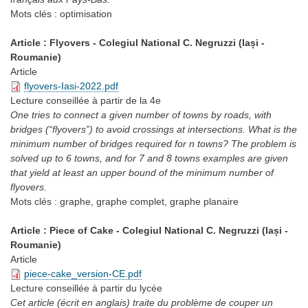
Mots clés :
optimisation
Article : Flyovers - Colegiul National C. Negruzzi (Iași -
Roumanie)
Article
flyovers-Iasi-2022.pdf
Lecture conseillée
à partir de la 4e
One tries to connect a given number of towns by roads, with
bridges (“flyovers”) to avoid crossings at intersections. What is the
minimum number of bridges required for n towns? The problem is
solved up to 6 towns, and for 7 and 8 towns examples are given
that yield at least an upper bound of the minimum number of
flyovers.
Mots clés :
graphe, graphe complet, graphe planaire
Article : Piece of Cake - Colegiul National C. Negruzzi (Iași -
Roumanie)
Article
piece-cake_version-CE.pdf
Lecture conseillée
à partir du lycée
Cet article (écrit en anglais) traite du problème de couper un