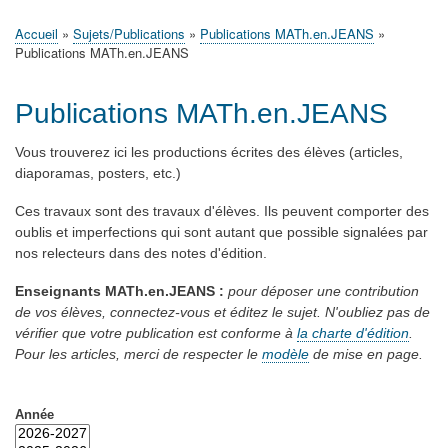
principale
Accueil
Actualités
MATh.en.JEANS ?
Régions et Ateliers
Créer, gérer un atelier
Sujets/Publications
Congrès
Accueil
Sujets/Publications
Publications MATh.en.JEANS
Fil
Publications MATh.en.JEANS
d'Ariane
Publications MATh.en.JEANS
Vous trouverez ici les productions écrites des élèves (articles,
diaporamas, posters, etc.)
Ces travaux sont des travaux d'élèves. Ils peuvent comporter des
oublis et imperfections qui sont autant que possible signalées par
nos relecteurs dans des notes d'édition.
Enseignants MATh.en.JEANS :
pour déposer une contribution
de vos élèves, connectez-vous et éditez le sujet.
N'oubliez pas de
vérifier que votre publication est conforme à
la charte d'édition
.
Pour les articles, merci de respecter le
modèle
de mise en page.
Année