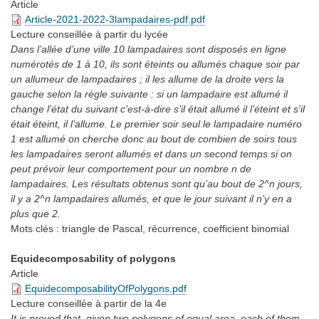
Article
Article-2021-2022-3lampadaires-pdf.pdf
Lecture conseillée
à partir du lycée
Dans l’allée d’une ville 10 lampadaires sont disposés en ligne
numérotés de 1 à 10, ils sont éteints ou allumés chaque soir par
un allumeur de lampadaires ; il les allume de la droite vers la
gauche selon la règle suivante : si un lampadaire est allumé il
change l’état du suivant c’est-à-dire s’il était allumé il l’éteint et s’il
était éteint, il l’allume. Le premier soir seul le lampadaire numéro
1 est allumé on cherche donc au bout de combien de soirs tous
les lampadaires seront allumés et dans un second temps si on
peut prévoir leur comportement pour un nombre n de
lampadaires. Les résultats obtenus sont qu’au bout de 2^n jours,
il y a 2^n lampadaires allumés, et que le jour suivant il n’y en a
plus que 2.
Mots clés :
triangle de Pascal, récurrence, coefficient binomial
Equidecomposability of polygons
Article
EquidecomposabilityOfPolygons.pdf
Lecture conseillée
à partir de la 4e
It is proved that, given two polygons of equal area, each of them