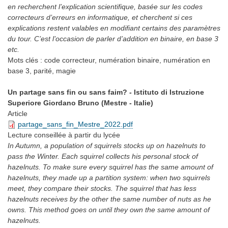
en recherchent l’explication scientifique, basée sur les codes
correcteurs d’erreurs en informatique, et cherchent si ces
explications restent valables en modifiant certains des paramètres
du tour. C’est l’occasion de parler d’addition en binaire, en base 3
etc.
Mots clés :
code correcteur, numération binaire, numération en
base 3, parité, magie
Un partage sans fin ou sans faim? - Istituto di Istruzione
Superiore Giordano Bruno (Mestre - Italie)
Article
partage_sans_fin_Mestre_2022.pdf
Lecture conseillée
à partir du lycée
In Autumn, a population of squirrels stocks up on hazelnuts to
pass the Winter. Each squirrel collects his personal stock of
hazelnuts. To make sure every squirrel has the same amount of
hazelnuts, they made up a partition system: when two squirrels
meet, they compare their stocks. The squirrel that has less
hazelnuts receives by the other the same number of nuts as he
owns. This method goes on until they own the same amount of
hazelnuts.