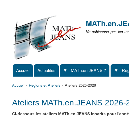
Menu
user
MATh.en.J
non
Ne subissons pas les mat
identifié
Accueil
Actualités
MATh.en.JEANS ?
Rég
Navigation
principale
Accueil
Régions et Ateliers
Ateliers 2025-2026
Fil
d'Ariane
Ateliers MATh.en.JEANS 2026-
Ci-dessous les ateliers MATh.en.JEANS inscrits pour l'ann